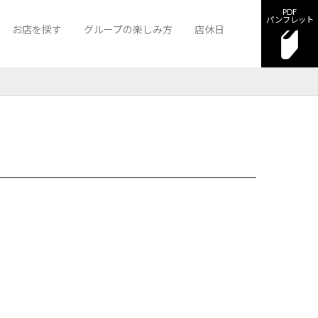
PDF
パンフレット
お店を探す
グループの楽しみ方
店休日
グゼ
ンクロス熊本
クラブ A-1熊本
ニュークラブ ラグゼ
ラウンジ サザンクロス熊本