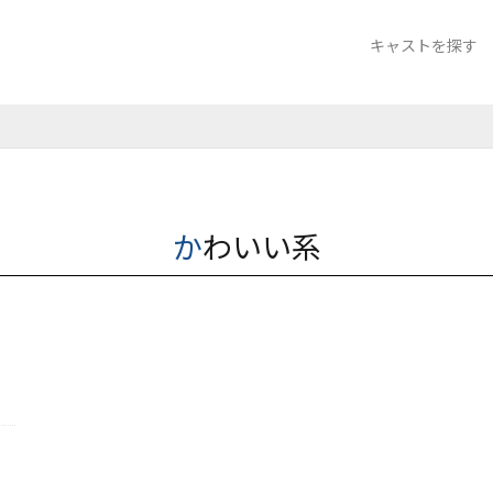
キャストを探す
クラブ A-1 熊本
ニュークラブ ラ
ラウンジ サザ
かわいい系