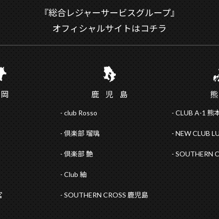
『総合レジャーサービスグループ』
オフィシャルサイトはコチラ
福
岡
鹿児
島
club Rosso
CLUB A-1 熊
倶楽部 瑠璃
NEW CLUB L
倶楽部 艶
SOUTHERN 
Club 紬
宮
SOUTHERN CROSS 鹿児島