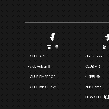
宮
崎
CLUB A-1
club Rosso
club VulcanⅡ
CLUB A-1
CLUB EMPEROR
倶楽部 艶
CLUB miss Funky
club Baron
NEW CLUB 離