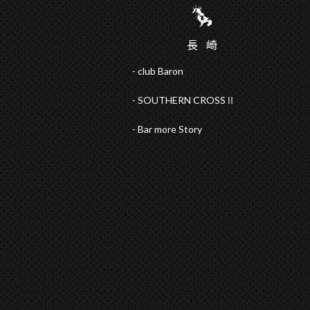
長
崎
club Baron
SOUTHERN CROSSⅡ
Bar more Story