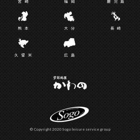
宮
崎
福
岡
鹿児
島
熊
本
大
分
長
崎
久留
米
広
島
© Copyright 2020 Sogo leisure service group