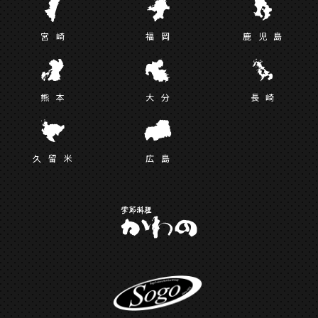
宮
崎
福
岡
鹿児
島
熊
本
大
分
長
崎
久留
米
広
島