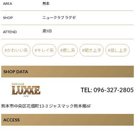
AREA
熊本
SHOP
ニュークラブ ラグゼ
週3日
ATTEND
かわいい系
キレイ系
癒し系
聞き上手
話し上手
SHOP DATA
096-327-2805
熊本市中央区花畑町13-3 ジャスマック熊本館6F
ACCESS