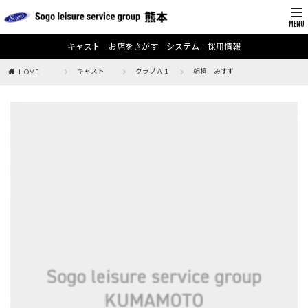
キャスト
お店をさがす
システム
採用情報
キャスト
クラブ A-1
朝桐 みすず
HOME