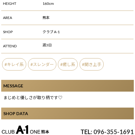
HEIGHT
160cm
AREA
熊本
SHOP
クラブ A-1
週3日
ATTEND
キレイ系
スレンダー
癒し系
聞き上手
MESSAGE
まじめと優しさが取り柄です♡
SHOP DATA
096-355-1691