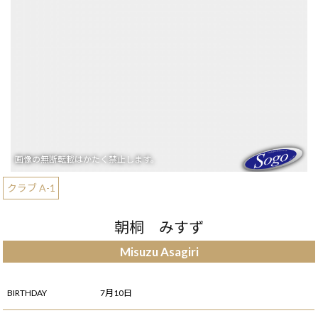
クラブ A-1
朝桐 みすず
Misuzu Asagiri
BIRTHDAY
7月10日