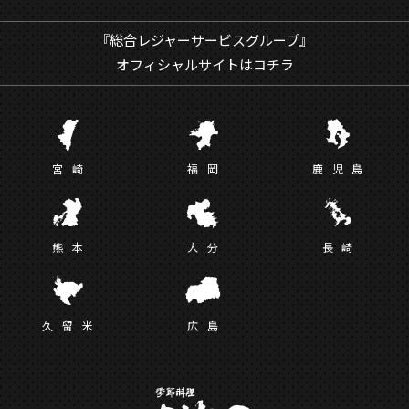
『総合レジャーサービスグループ』
オフィシャルサイトはコチラ
宮
崎
福
岡
鹿児
島
熊
本
大
分
長
崎
久留
米
広
島