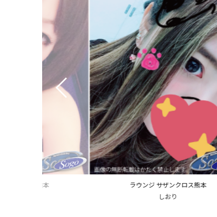
 サザンクロス熊本
クラブ A-1
しおり
長谷川 蒼依