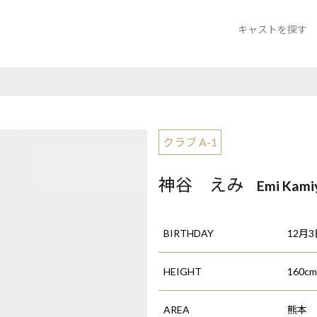
キャストを探す
クラブ A-1 熊本
ニュークラブ ラ
ラウンジ サザ
クラブ A-1
神谷 えみ
Emi Kami
BIRTHDAY
12月3
HEIGHT
160c
AREA
熊本