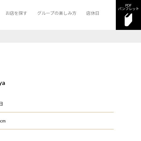
PDF
パンフレット
お店を探す
グループの楽しみ方
店休日
グゼ
ンクロス熊本
クラブ A-1熊本
ニュークラブ ラグゼ
ラウンジ サザンクロス熊本
ya
日
mcm