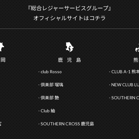
『総合レジャーサービスグループ』
オフィシャルサイトはコチラ
福
岡
鹿児
島
club Rosso
CLUB A-1 熊
倶楽部 瑠璃
NEW CLUB L
倶楽部 艶
SOUTHERN 
Club 紬
宮
SOUTHERN CROSS 鹿児島