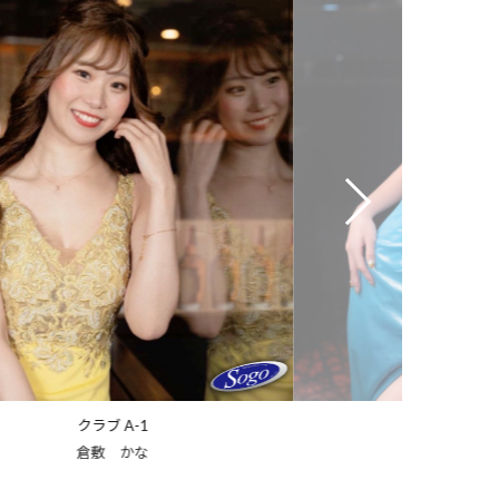
クラブ A-1
ラウンジ サザン
叶 れい
みゆ