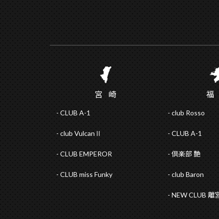
宮
崎
CLUB A-1
club Rosso
club VulcanⅡ
CLUB A-1
CLUB EMPEROR
倶楽部 艶
CLUB miss Funky
club Baron
NEW CLUB 離