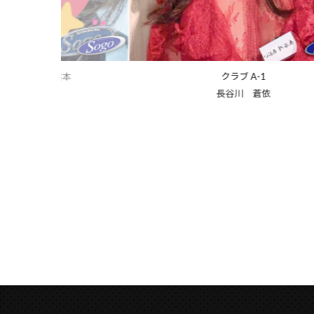
クラブ A-1
クラブ A-1
長谷川 蒼依
倉敷 かな