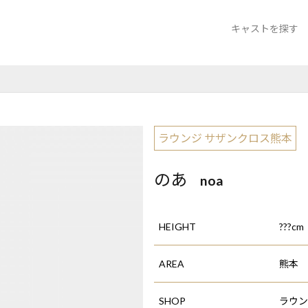
キャストを探す
クラブ A-1 熊本
ニュークラブ ラ
ラウンジ サザ
ラウンジ サザンクロス熊本
のあ
noa
HEIGHT
???cm
AREA
熊本
SHOP
ラウン