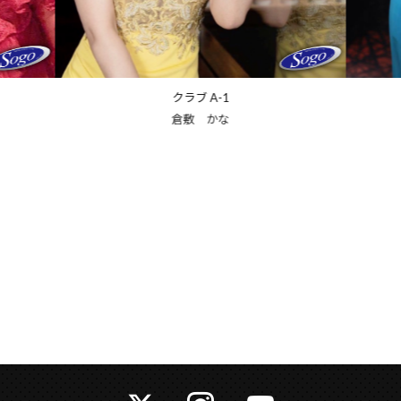
クラブ A-1
叶 れい