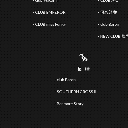
club VulcanⅡ
CLUB A-1
CLUB EMPEROR
倶楽部 艶
CLUB miss Funky
club Baron
NEW CLUB 離
長
崎
club Baron
SOUTHERN CROSSⅡ
Bar more Story