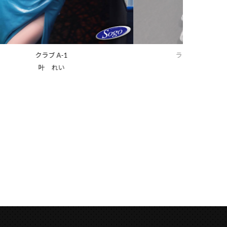
ラウンジ サザンクロス熊本
ラウンジ
みゆ