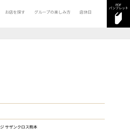
PDF
パンフレット
お店を探す
グループの楽しみ方
店休日
グゼ
ンクロス熊本
クラブ A-1熊本
ニュークラブ ラグゼ
ラウンジ サザンクロス熊本
ジ サザンクロス熊本