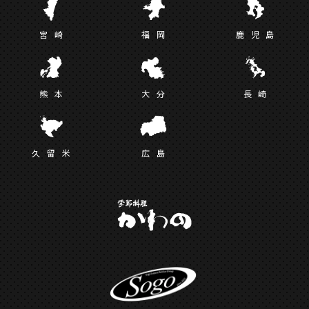
宮
崎
福
岡
鹿児
島
熊
本
大
分
長
崎
久留
米
広
島